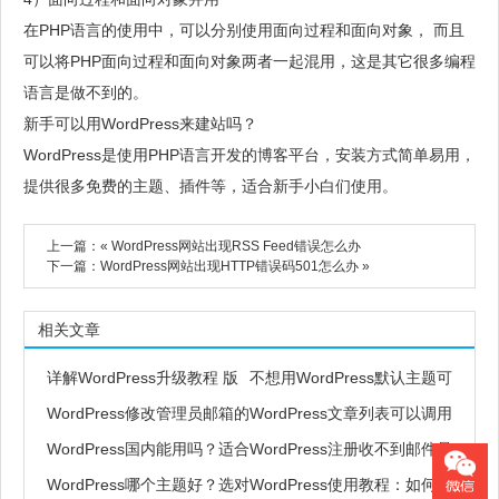
在PHP语言的使用中，可以分别使用面向过程和面向对象， 而且
可以将PHP面向过程和面向对象两者一起混用，这是其它很多编程
语言是做不到的。
新手可以用WordPress来建站吗？
WordPress是使用PHP语言开发的博客平台，安装方式简单易用，
提供很多免费的主题、插件等，适合新手小白们使用。
上一篇：«
WordPress网站出现RSS Feed错误怎么办
下一篇：
WordPress网站出现HTTP错误码501怎么办
»
相关文章
详解WordPress升级教程 版
不想用WordPress默认主题可
本更新方法
WordPress修改管理员邮箱的
以全部删除吗
WordPress文章列表可以调用
方法有哪些
WordPress国内能用吗？适合
吗？怎么操作
WordPress注册收不到邮件是
搭建什么类型的网站
WordPress哪个主题好？选对
怎么回事？如何解决
WordPress使用教程：如何添