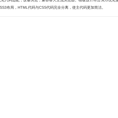
O优化代码适配，设备浏览，兼容各大主流浏览器。模板设计符合SEO优化
SS3布局，HTML代码与CSS代码完全分离，使主代码更加简洁。