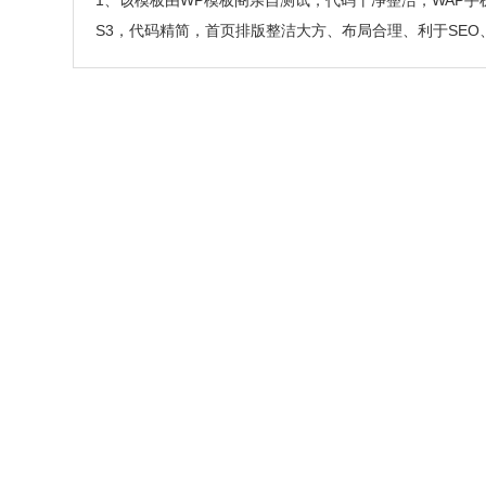
1、该模板由WP模板阁亲自测试，代码干净整洁，WAP手
S3，代码精简，首页排版整洁大方、布局合理、利于SEO