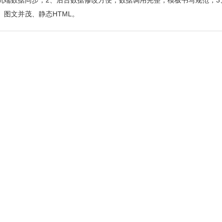
机端数据同步；2、后台数据修改方便，数据调用完整，模板书写规范；3、网
、图文并茂、静态HTML。